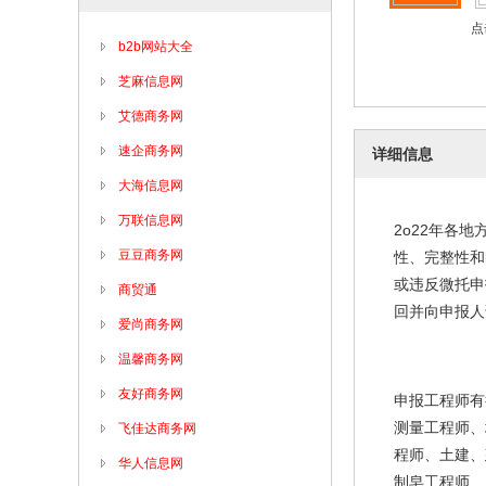
点
b2b网站大全
芝麻信息网
艾德商务网
速企商务网
详细信息
大海信息网
万联信息网
2o22
年各地
豆豆商务网
性、完整性和
或违反微托申
商贸通
回并向申报人
爱尚商务网
温馨商务网
友好商务网
申报工程师有
测量工程师、
飞佳达商务网
程师、土建、
华人信息网
制皂工程师、