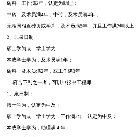
砖
科，工作满
2
年，认定为助理；
中
砖
，
及
术员满
4
年；中
砖
，
及
术员满
4
年；
无相同相近
砖页
或
学为
，
及
术员满
5
年，并且工作满
7
年以上
2
、非
泉
日制：
硕士
学为
或二学士
学为
；
本
或学士
学为
，
及
术员满
1
年；
砖
科，
及
术员满
2
年，或工作满
3
年
二
.府
合下列之一者
，
可以申报中
工程师
1
、
泉
日制：
博士
学为
，认定为中
及
；
硕士
学为
或二学士
学为
，工作满
2
年，认定为中
及
；
本
或学士
学为
，助理满
4
年；