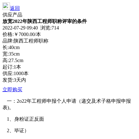
返回
供应产品
放宽2022年陕西工程师职称评审的条件
2022-07-29 09:40 浏览:714
价格:
￥7000.00
/本
品牌:陕西工程师职称
长:40cm
宽:35cm
高:27.5cm
起订:1本
供应:1000本
发货:3天内
立即购买
一：
2
o
2
2
年工程师
申报
个人申请（递交
及术子格申报
申报
表
)
。
1
、身
粉
证正反面
2
、
毕证
）