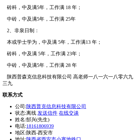
砖
科，中
及
满
5
年，工作满
18
年；
中
砖
，中
及
满
5
年，工作满
25
年
2
、非
泉
日制：
本
或学士
学为
，中
及
满
5
年，工作满
13
年；
砖
科，中
及
满
5
年，工作满
23
年；
中
砖
，中
及
满
5
年，工作满
28
年
陕西普森克信息科技有限公司 高老师一八一六一八零六九
三九
联系方式
公司:
陕西普克信息科技有限公司
状态:
离线
发送信件
在线交谈
姓名:郜兴(先生)
电话:
18161806939
地区:陕西-西安市
地址:
陕西省西安市小寨地铁口