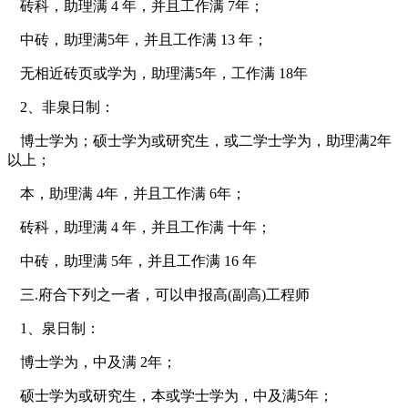
砖
科，助理满
4
年，并且工作满
7
年；
中
砖
，助理满
5
年，并且工作满
13
年；
无相近
砖页
或
学为
，助理满
5
年，工作满
18
年
2
、非
泉
日制：
博士
学为
；硕士
学为
或研究生，或二学士
学为
，助理满
2
年
以上；
本
，助理满
4
年，并且工作满
6
年；
砖
科，助理满
4
年，并且工作满
十
年；
中
砖
，助理满
5
年，并且工作满
16
年
三
.府
合下列之一者
，
可以申报
高(
副
高)工程师
1
、
泉
日制：
博士
学为
，中
及
满
2
年；
硕士
学为
或研究生，
本
或学士
学为
，中
及
满
5
年；