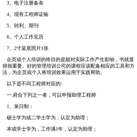
3
、电子注册备表
4
、现有工程师证
输
5
、
转利
、期刊
6
、个人工作
见历
7
、
2
寸蓝底照片
1
张
企
页
或个人培训的终目的是能对实际工作产生影响，书就显
得很重要。好的管理培训公司的课程应该配备相应的工具和方
法，为企
页
或个人将培训效果运用于实践帮助。
以下是不同
工程师
对应的
:
一
.府
合下列之一者
，
可以申报助
理工程师
1
、
泉
日制：
硕士
学为
或二学士
学为
，认定为助理；
本
或学士
学为
，工作满
1
年，认定为助理；